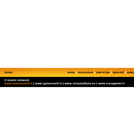
home
news
|
recensioni
|
interviste
|
speciali
|
ante
il nostro network:
www.moviesushi.it
| www.gamesushi.it | www.virtualalbum.eu | www.eurogamer.it