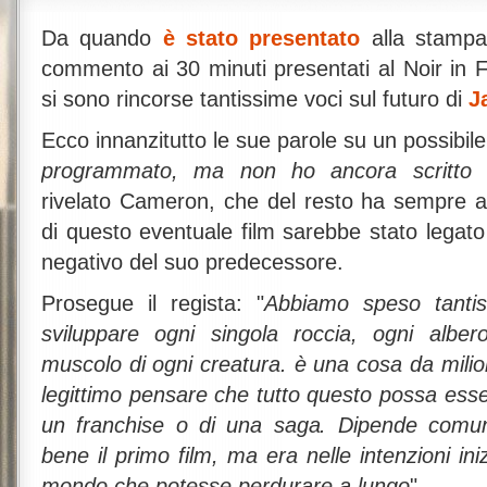
Da quando
è stato presentato
alla stamp
commento ai 30 minuti presentati al Noir in 
si sono rincorse tantissime voci sul futuro di
J
Ecco innanzitutto le sue parole su un possibil
programmato, ma non ho ancora scritto l
rivelato Cameron, che del resto ha sempre 
di questo eventuale film sarebbe stato legato
negativo del suo predecessore.
Prosegue il regista: "
Abbiamo speso tantis
sviluppare ogni singola roccia, ogni alber
muscolo di ogni creatura. è una cosa da milioni 
legittimo pensare che tutto questo possa essere
un franchise o di una saga. Dipende comu
bene il primo film, ma era nelle intenzioni iniz
mondo che potesse perdurare a lungo
".