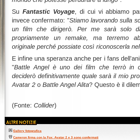
Su
Fantastic Voyage
, di cui vi abbiamo pa
invece confermato: "
Stiamo lavorando sulla s
un film che dirigerò. Per me sarà solo d
propriamente un remake, ma terremo abb
originale perché possiate così riconoscerla nel
E infine una speranza anche per i fans dell'a
"
Battle Angel è uno dei film che terrò in 
deciderò definitivamente quale sarà il mio pr
Avatar 2
o
Battle Angel Alita
? Questo è il dil
(Fonte:
Collider
)
Gallery fotografica
Cameron firma con la Fox: Avatar 2 e 3 sono confermati