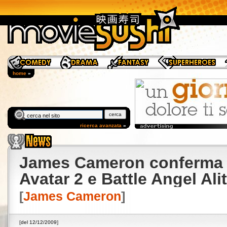
home
»
ricerca avanzata
»
James Cameron conferma 
Avatar 2 e Battle Angel Ali
[
James Cameron
]
[
del 12/12/2009
]