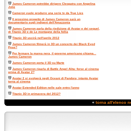
James Cameron potrebbe dirigere Cleopatra con Angelina
Jolie
Cameron vuole produrre una serie tv da True Lies
Il prossimo progetto di James Cameron sarà un
documentario sugli indigeni dell'Amazzonia
James Cameron parla della riedizione di Avatar e dei sequel,
di Titanic 3D e de Le montagne della follia
Titanic 3D uscirà nell'aprile 2012
James Cameron filmerà in 3D un concerto dei Black Eyed
Peas?
Per fermare la marea nera, il governo americano chiama...
James Cameron
James Cameron porta il 3D su Marte
James Cameron riparla di Battle Angel Alita: forse al cinema
prima di Avatar 2?
Avatar 2 si svolgerà negli Oceani di Pandora; intanto Avatar
torna al cinema
Avatar Extended Edition nelle sale entro l'anno
Titanic 3D in primavera del 2012?
«
torna all'elenco 