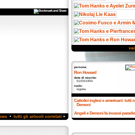
vai
persona:
Ron Howard
data di nascita:
01/03/1954
ruolo:
regista
Cattolici inglesi e americani: tutti
Demoni
Angeli e Demoni fa incassi paradisia
news
•
tutti gli articoli correlati
»