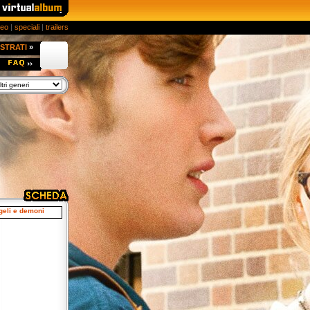
deo
|
speciali
|
trailers
STRATI
»