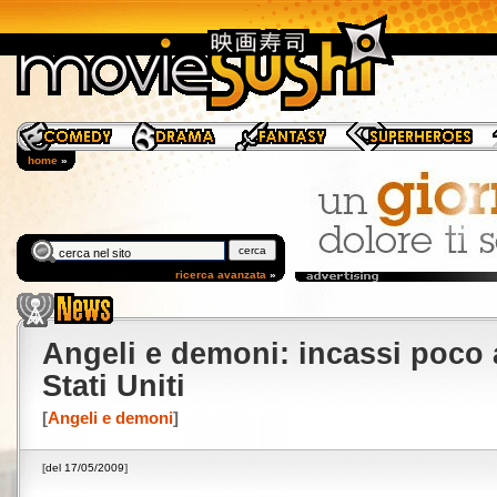
home
»
ricerca avanzata
»
Angeli e demoni: incassi poco 
Stati Uniti
[
Angeli e demoni
]
[
del 17/05/2009
]