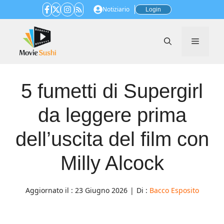
Vai
Notiziario
Login
al
contenuto
Menu
5 fumetti di Supergirl
da leggere prima
dell’uscita del film con
Milly Alcock
Aggiornato il :
23 Giugno 2026
|
Di :
Bacco Esposito