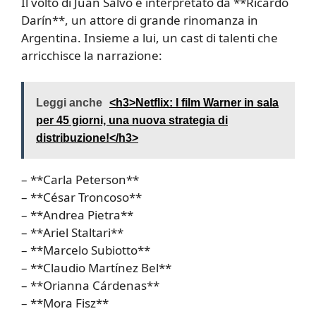
Il volto di Juan Salvo è interpretato da **Ricardo
Darín**, un attore di grande rinomanza in
Argentina. Insieme a lui, un cast di talenti che
arricchisce la narrazione:
Leggi anche
<h3>Netflix: I film Warner in sala
per 45 giorni, una nuova strategia di
distribuzione!</h3>
– **Carla Peterson**
– **César Troncoso**
– **Andrea Pietra**
– **Ariel Staltari**
– **Marcelo Subiotto**
– **Claudio Martínez Bel**
– **Orianna Cárdenas**
– **Mora Fisz**