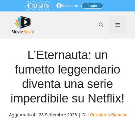
Vai
Notiziario
Login
al
contenuto
Menu
L’Eternauta: un
fumetto leggendario
diventa una serie
imperdibile su Netflix!
Aggiornato il :
28 Settembre 2025
|
Di :
Geraldina Bianchi