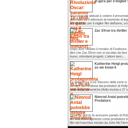
in gara per il miglior 
Se vi eravate abituati a vedere il presenta
attorniato da 5 televisori al momento di leg
nominations per il miglior film dell'anno, sc
Zac Efron tra thriller
Dopo aver rifiutato il remake di Footloose,
dire che Zac Efron non si sia dato da fare 
nuovi, stimolanti progetti. L'attore lanci...
Katherine Heigl prota
as we know it
La dottoressa Izzie Stevens della serie t
sempre più richiesta dai produttori di Hol
commedie romantiche Molto incinta e 27 vo
Nimrod Antal potrebb
Predators
Qualche giorno fa avevamo parlato di Rob
del suo coinvolgimento come produttore i
film del franchise iniziato da John McTierna