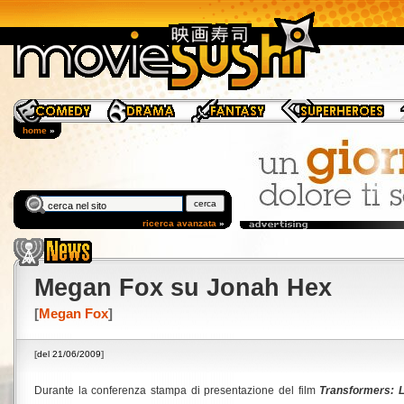
home
»
ricerca avanzata
»
Megan Fox su Jonah Hex
[
Megan Fox
]
[
del 21/06/2009
]
Durante la conferenza stampa di presentazione del film
Transformers: L