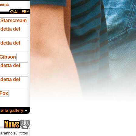
inema
 alla gallery
»
ranno 10 i titoli