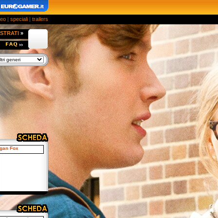
deo
|
speciali
|
trailers
STRATI
»