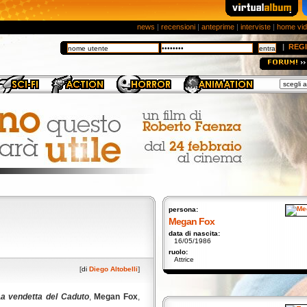
news
|
recensioni
|
anteprime
|
interviste
|
home vi
|
REGI
persona:
Megan Fox
data di nascita:
16/05/1986
ruolo:
Attrice
[
di
Diego Altobelli
]
a vendetta del Caduto
,
Megan Fox
,