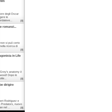
film
tore degli Oscar
gere le
ordateve...
[0]
 e romanzi...
 non si può certo
nella ricerca di
[0]
gonista in Life
v Grey's anatomy è
lywood! Dopo le
lte...
[0]
e dirigire
ert Rodriguez e
n Predators, nuovo
n nel ...
[0]