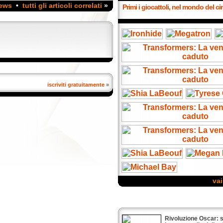
news
•
tutti gli articoli correlati
»
Primi i giocattoli, nel mondo del c
iscriviti gratuitamente
»
vai
Rivoluzione Oscar: sa