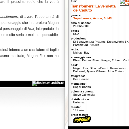
film:
re il prossimo ruolo che la vedrà
Transformers: La vendetta
del Caduto
genere:
ransformers
, di avere l'opportunità di
Superheroes
,
Action
,
Sci-Fi
 Il personaggio che interpreterà Megan
data di uscita:
26/06/2009
 al personaggio di
Hex
, interpretato da
paese:
USA
vece molto seria e molto responsabile.
produzione:
Di Bonaventura Pictures, DreamWorks SK
Paramount Pictures
terà intorno a un cacciatore di taglie
regia:
Michael Bay
usiasmo mostrato, Megan Fox non ha
sceneggiatura:
Ehren Kruger, Ehren Kruger, Roberto Orci
cast:
Megan Fox, Shia LaBeouf, Rainn Wilson, 
Duhamel, Tyrese Gibson, John Turturro
fotografia:
Ben Seresin
montaggio:
Roger Barton
colonna sonora:
Steve Jablonsky
distribuzione:
Universal
durata:
147 min
brain factor: