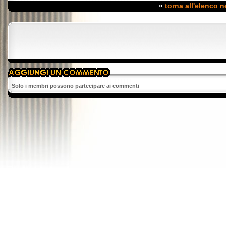
«
torna all'elenco 
Solo i membri possono partecipare ai commenti