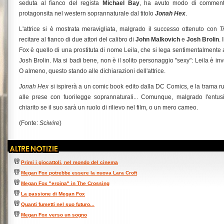
seduta al fianco del regista
Michael Bay
, ha avuto modo di commenta
protagonsita nel western soprannaturale dal titolo
Jonah Hex
.
L'attrice si è mostrata meravigliata, malgrado il successo ottenuto con
T
recitare al fianco di due attori del calibro di
John Malkovich
e
Josh Brolin
.
Fox è quello di una prostituta di nome Leila, che si lega sentimentalmente
Josh Brolin. Ma si badi bene, non è il solito personaggio "sexy": Leila è in
O almeno, questo stando alle dichiarazioni dell'attrice.
Jonah Hex
si ispirerà a un comic book edito dalla DC Comics, e la trama ruo
alle prese con fuorilegge soprannaturali... Comunque, malgrado l'ent
chiarito se il suo sarà un ruolo di rilievo nel film, o un mero cameo.
(Fonte:
Sciwire
)
Primi i giocattoli, nel mondo del cinema
Megan Fox potrebbe essere la nuova Lara Croft
Megan Fox "eroina" in The Crossing
La passione di Megan Fox
Quanti fumetti nel suo futuro...
Megan Fox verso un sogno