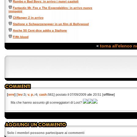
Rambo e Bad Boys: in arrivo i nuovi capitoli
Fantastic Mr. Fox e The Expendables: in arrivo nuove
immagini
Cliffanger 2 in arrivo
Stallone e Schwarzenegger in un film di Bollywood
Anche 50 Cent dice addio a Stallone
Fifth blood
«
torna all'elenco 
[
erre
]
[
lev
:3;
v. p.
:4;
cash
:561]
postato il 07/09/2009 alle 20:51
[
offline
]
Ma che hanno assunto gli sceneggiatori di Lost?
Solo i membri possono partecipare ai commenti