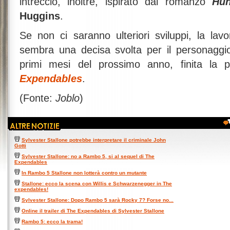
intreccio, inoltre, ispirato dal romanzo
Hun
Huggins
.
Se non ci saranno ulteriori sviluppi, la lav
sembra una decisa svolta per il personaggio
primi mesi del prossimo anno, finita la 
Expendables
.
(Fonte:
Joblo
)
Sylvester Stallone potrebbe interpretare il criminale John
Gotti
Sylvester Stallone: no a Rambo 5, si al sequel di The
Expendables
In Rambo 5 Stallone non lotterà contro un mutante
Stallone: ecco la scena con Willis e Schwarzenegger in The
expendables!
Sylvester Stallone: Dopo Rambo 5 sarà Rocky 7? Forse no...
Online il trailer di The Expendables di Sylvester Stallone
Rambo 5: ecco la trama!