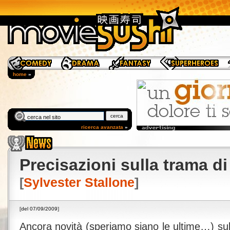
home
»
ricerca avanzata
»
Precisazioni sulla trama d
[
Sylvester Stallone
]
[
del 07/09/2009
]
Ancora novità (speriamo siano le ultime…) su