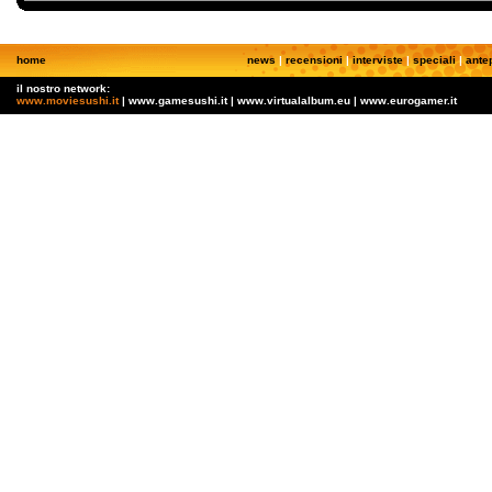
home
news
|
recensioni
|
interviste
|
speciali
|
ante
il nostro network:
www.moviesushi.it
| www.gamesushi.it | www.virtualalbum.eu | www.eurogamer.it