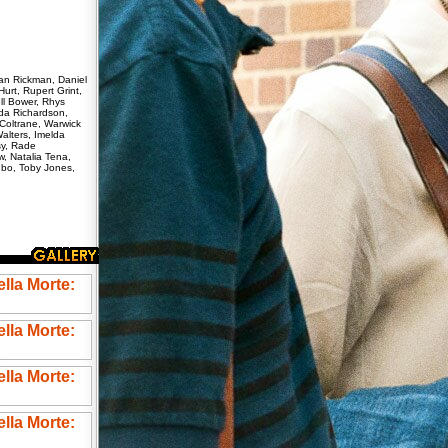
an Rickman, Daniel
Hurt, Rupert Grint,
ll Bower, Rhys
nda Richardson,
Coltrane, Warwick
Walters, Imelda
y, Rade
w, Natalia Tena,
gbo, Toby Jones,