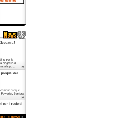
Cleopatra?
itti per la
 biografia di
ma alla pu...
[0]
l prequel del
possibile prequel
d Powerful. Sembra
.
[0]
 per il ruolo di
utte le news
»