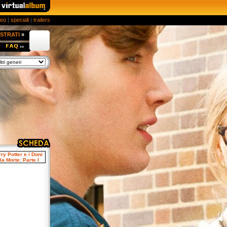
deo
|
speciali
|
trailers
STRATI
»