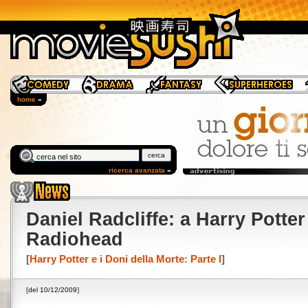
home
»
ricerca avanzata
»
Daniel Radcliffe: a Harry Potter
Radiohead
[
Harry Potter e i Doni della Morte: Parte I
]
[
del 10/12/2009
]