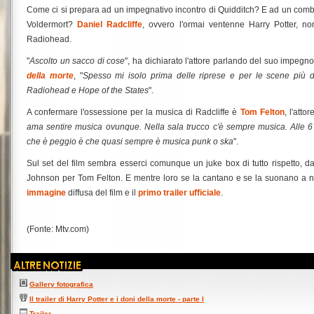
Come ci si prepara ad un impegnativo incontro di Quidditch? E ad un combat
Voldermort?
Daniel Radcliffe
, ovvero l'ormai ventenne Harry Potter, n
Radiohead.
"
Ascolto un sacco di cose
", ha dichiarato l'attore parlando del suo impegno
della morte
, "
Spesso mi isolo prima delle riprese e per le scene più dif
Radiohead e Hope of the States
".
A confermare l'ossessione per la musica di Radcliffe è
Tom Felton
, l'atto
ama sentire musica ovunque. Nella sala trucco c'è sempre musica. Alle 6
che è peggio è che quasi sempre è musica punk o ska
".
Sul set del film sembra esserci comunque un juke box di tutto rispetto, d
Johnson per Tom Felton. E mentre loro se la cantano e se la suonano a n
immagine
diffusa del film e il
primo trailer ufficiale
.
(Fonte: Mtv.com)
Gallery fotografica
Il trailer di Harry Potter e i doni della morte - parte I
Trailer