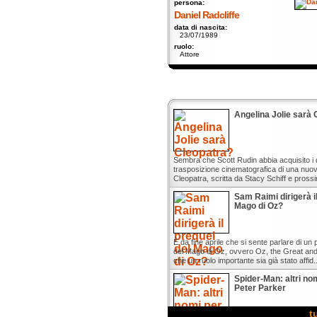
persona:
Daniel Radcliffe
data di nascita:
23/07/1989
ruolo:
Attore
Angelina Jolie sarà 
Sembra che Scott Rudin abbia acquisito i dir
trasposizione cinematografica di una nuova
Cleopatra, scritta da Stacy Schiff e prossi
Sam Raimi dirigerà i
Mago di Oz?
È da fine aprile che si sente parlare di un 
del Mago di Oz, ovvero Oz, the Great an
che un ruolo importante sia già stato affid..
Spider-Man: altri nomi
Peter Parker
t