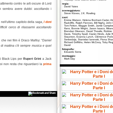
timento contro le arti oscure di Lord
regia:
David Yates
on sembra avere dubbi: ascoltando i
sceneggiatura:
Steve Kloves, J.K. Rowling
cast:
Emma Watson, Helena Bonham Carter, Al
 nell'ultimo capitolo della saga,
I doni
Radcliffe, Ralph Fiennes, Bill Nighy, John 
Tom Felton, Maggie Smith, Jamie Campbe
ficili cerco di rilassarmi ascoltando
Ifans, Bonnie Wright, Jason Isaacs, Mira
Brendan Gleeson, David Thewlis, Robbie 
Davis, Timothy Spall, Ciaràn Hinds, Julie 
Staunton, Evanna Lynch, Clémence Poés
Serbedzija, Stanislav Ianevski, Fiona Sha
re che nei film è Draco Malfoy: "
Daniel
Richard Griffiths, Helen McCrory, Toby Re
David
 di mattina c'è sempre musica e quel
fotografia:
Eduardo Serra
montaggio:
ai Black Lips per
Rupert Grint
a Jack
Mark Day
oi non resta che riguardarci la
prima