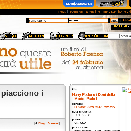
news
|
recensioni
|
anteprime
|
interviste
|
home vi
|
REGI
film:
 piacciono i
Harry Potter e i Doni della
Morte: Parte I
genere:
Fantasy
,
Adventure
,
Mystery
data di uscita:
19/11/2010
paese:
UK, USA
[
di
Diego Scerrati
]
produzione:
Heyday Films, Warner Bros. Pictures