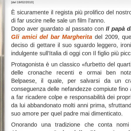
[
del 19/02/2010
]
È sicuramente il regista più prolifico del nost
di far uscire nelle sale un film l’anno.
Dopo aver guardato al passato con
Il papà 
Gli amici del bar Margherita
del 2009, qu
deciso di gettare il suo sguardo leggero, ir
indulgente sull’Italia di oggi con Il figlio più pic
Protagonista è un classico «furbetto del quarti
delle cronache recenti e ormai ben nota 
Belpaese, il quale, per salvarsi da un cra
conseguenza delle nefandezze compiute fino
a far ricadere colpe e responsabilità dei propri 
da lui abbandonato molti anni prima, sfruttand
suo amore per quel padre mai dimenticato.
Onorando una tradizione che conta nomi