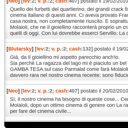
[
Neo
]
[
lev
:2;
v. p.
:2;
cash
:407]
postato il 19/02/2010
Quello dei furbetti del quartierino, dei grandi crack f
cinema italiano di questi anni. Ci aveva provato F
casa nostra, non completamente riuscito. E soprattu
Molaioli, che ne Il gioiellino racconterà proprio un 
quelli di oggi. Con lui dovrebbe esserci Servillo. La
[
Blutarsky
]
[
lev
:2;
v. p.
:2;
cash
:132]
postato il 19/0
Già, da Il gioiellino mi aspetto parecchio anch'io.
Sia perchè La ragazza del lago mi è piaciuto un bel 
GAMBA TESA sul caso Parmalat come farà Molaioli 
davvero rara nel nostro cinema recente: sono fiduci
[
Neo
]
[
lev
:2;
v. p.
:2;
cash
:407]
postato il 20/02/2010
Sì, il nostro cinema ha bisogno di queste cose... Ce
Molaioli, dopo un ottimo cinema di genere con La rag
per fare del cinema civile...