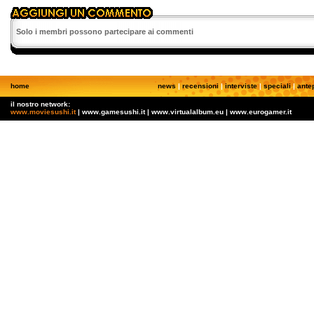
Solo i membri possono partecipare ai commenti
home
news
|
recensioni
|
interviste
|
speciali
|
ante
il nostro network:
www.moviesushi.it
| www.gamesushi.it | www.virtualalbum.eu | www.eurogamer.it