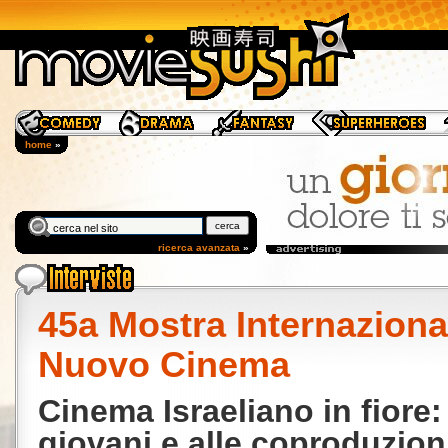
home
»
ricerca avanzata
»
45a Mostra Internaziona
Nuovo Cinema
Cinema Israeliano in fiore:
giovani e alle coproduzion