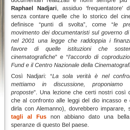
documentari realizzati e nomi sempre più
Raphael Nadjari
, assiduo ‘frequentatore’ d
senza contare quelle che lo storico del c
definisce “punti di svolta”, come “
le pr
movimento dei documentaristi sul governo di 
nel 2001 una legge che raddoppia i finanz
favore di quelle istituzioni che soste
cinematografiche
” e “
l’accordo di coproduzio
Fund e il Centro Nazionale della Cinematograf
Così Nadjari: “
La sola verità è nel confron
mettiamo in discussione, proponiamo so
proposte
”. Una lezione che certi nostri così de
che al confronto alle leggi del dio incasso 
dirla con Alemanno), dovrebbero imparare,
tagli al Fus
non abbiano dato una bella 
speranze di questo Bel paese.