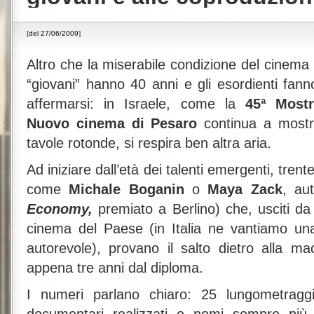
[
del 27/06/2009
]
Altro che la miserabile condizione del cinema 
“giovani” hanno 40 anni e gli esordienti fan
affermarsi: in Israele, come la
45ª Mostr
Nuovo cinema di Pesaro
continua a mostra
tavole rotonde, si respira ben altra aria.
Ad iniziare dall’età dei talenti emergenti, tren
come
Michale Boganin
o
Maya Zack
, au
Economy,
premiato a Berlino) che, usciti da
cinema del Paese (in Italia ne vantiamo un
autorevole), provano il salto dietro alla m
appena tre anni dal diploma.
I numeri parlano chiaro: 25 lungometraggi