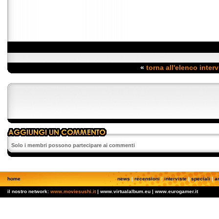
«
torna all'elenco interv
Solo i membri possono partecipare ai commenti
home
news
|
recensioni
|
interviste
|
speciali
|
a
il nostro network:
www.moviesushi.it
| www.virtualalbum.eu | www.eurogamer.it