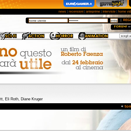
news
|
recensioni
|
anteprime
|
interviste
|
home vi
|
REGI
tt, Eli Roth, Diane Kruger
«
tor