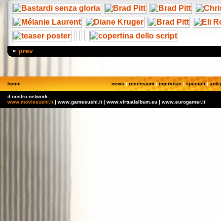
«
prev
home
news
|
recensioni
|
interviste
|
speciali
|
ante
il nostro network:
www.moviesushi.it
| www.gamesushi.it | www.virtualalbum.eu | www.eurogamer.it