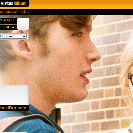
deo
|
speciali
|
trailers
STRATI
»
na all'articolo