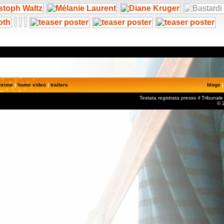
prime
|
home video
|
trailers
blogs
Testata registrata presso il Tribuna
© 