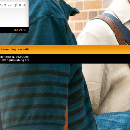
next
»
|
forum
|
faq
|
contatti
le di Roma n. 352/2008
2009
e-publishing srl