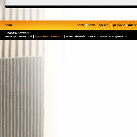
home
home
|
news
|
speciali
|
persone
|
interv
il nostro network:
www.gamesushi.it |
www.moviesushi.it
| www.virtualalbum.eu | www.eurogamer.it