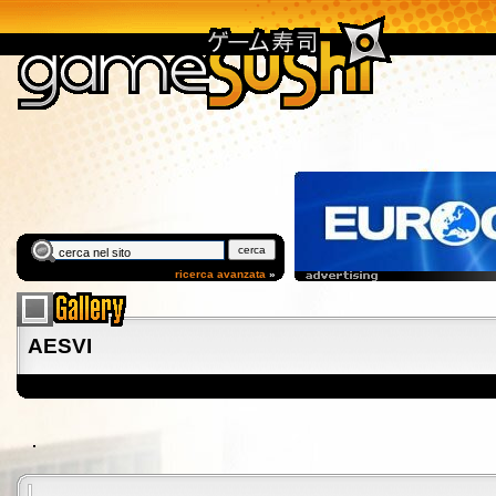
ricerca avanzata
»
AESVI