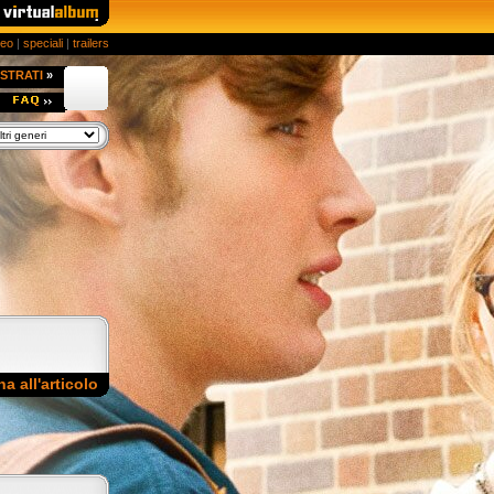
deo
|
speciali
|
trailers
STRATI
»
na all'articolo