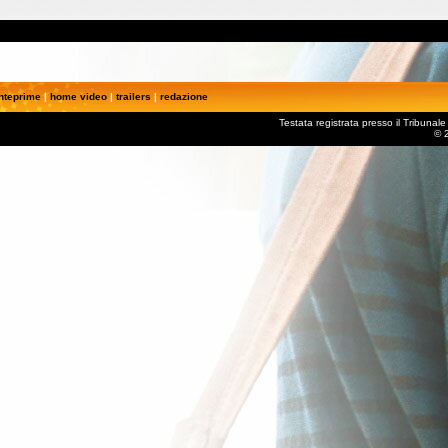
nteprime
|
home video
|
trailers
|
redazione
Testata registrata presso il Tribuna
© 