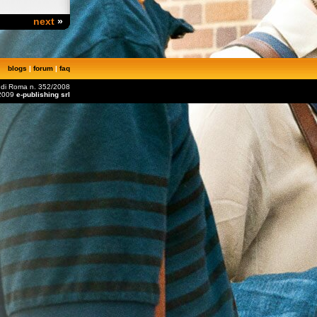
next
»
blogs
|
forum
|
faq
le di Roma n. 352/2008
2009
e-publishing srl