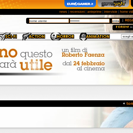
news
|
recensioni
|
anteprime
|
interviste
|
home vi
|
REGI
«
tor