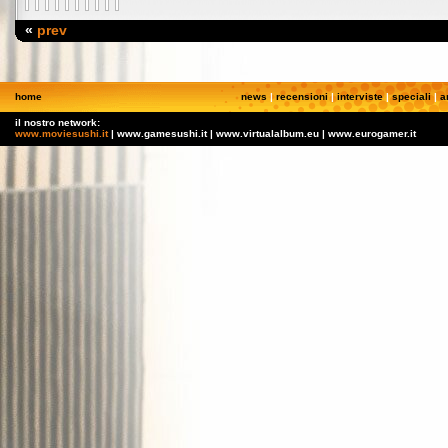
«
prev
home
news
|
recensioni
|
interviste
|
speciali
|
a
il nostro network:
www.moviesushi.it
| www.gamesushi.it | www.virtualalbum.eu | www.eurogamer.it