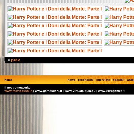
«
prev
home
news
|
recensioni
|
interviste
|
speciali
|
ante
il nostro network:
www.moviesushi.it
| www.gamesushi.it | www.virtualalbum.eu | www.eurogamer.it