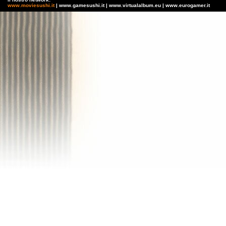
www.moviesushi.it
| www.gamesushi.it | www.virtualalbum.eu | www.eurogamer.it