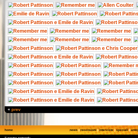
«
prev
home
news
|
recensioni
|
interviste
|
speciali
|
ante
il nostro network: