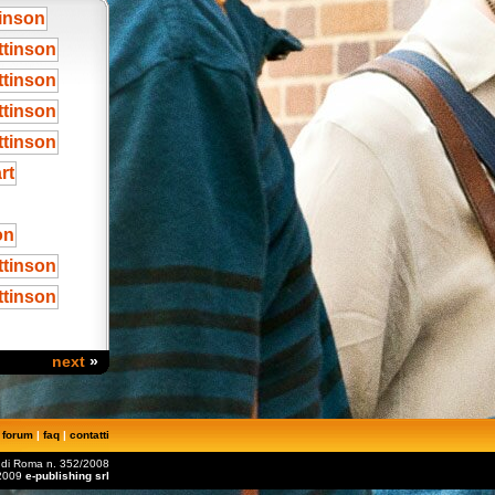
next
»
|
forum
|
faq
|
contatti
le di Roma n. 352/2008
2009
e-publishing srl