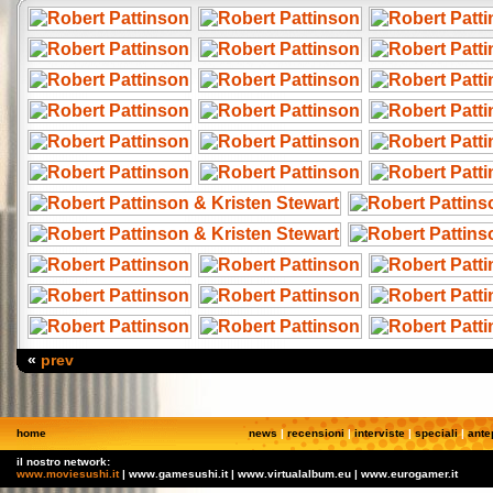
«
prev
home
news
|
recensioni
|
interviste
|
speciali
|
ante
il nostro network:
www.moviesushi.it
| www.gamesushi.it | www.virtualalbum.eu | www.eurogamer.it