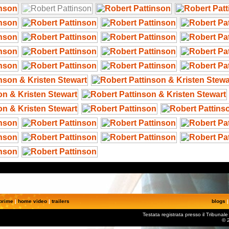
prime
|
home video
|
trailers
blogs
Testata registrata presso il Tribuna
© 