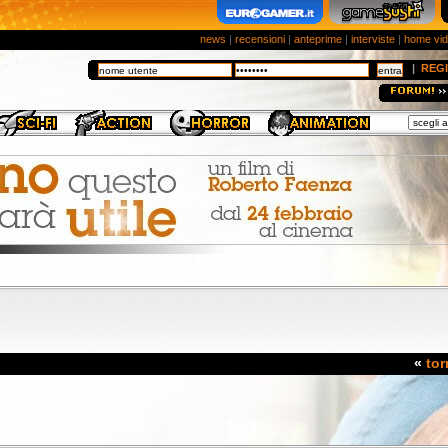
news
|
recensioni
|
anteprime
|
interviste
|
home vi
|
REGI
«
tor