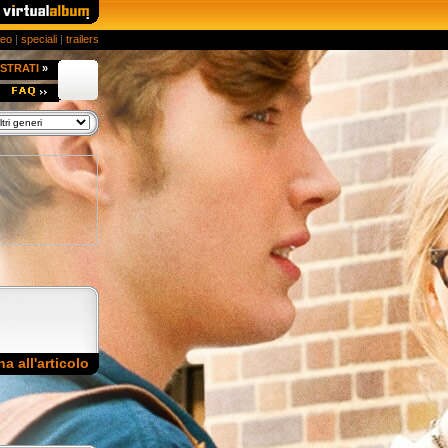
deo
|
speciali
|
trailers
STRATI
»
na all'articolo