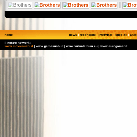
home
news
|
recensioni
|
interviste
|
speciali
|
ante
il nostro network:
www.moviesushi.it
| www.gamesushi.it | www.virtualalbum.eu | www.eurogamer.it