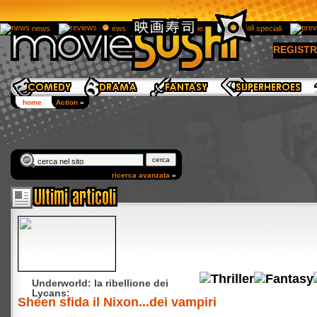
news
reviews
interview
speciali
REGISTR
home
Action
»
ricerca avanzata
»
Underworld: la ribellione dei
Lycans:
Sheen sfida il Nixon...dei vampiri