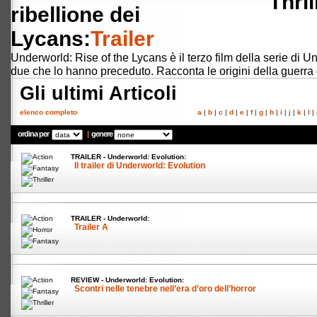
ribellione dei
Lycans:
Trailer
Underworld: Rise of the Lycans è il terzo film della serie di U
due che lo hanno preceduto. Racconta le origini della guerra 
Gli ultimi Articoli
elenco completo
a
|
b
|
c
|
d
|
e
|
f
|
g
|
h
|
i
|
j
|
k
|
l
|
ordina per
|
genere
TRAILER -
Underworld: Evolution:
Il trailer di Underworld: Evolution
TRAILER -
Underworld:
Trailer A
REVIEW -
Underworld: Evolution:
Scontri nelle tenebre nell’era d’oro dell’horror