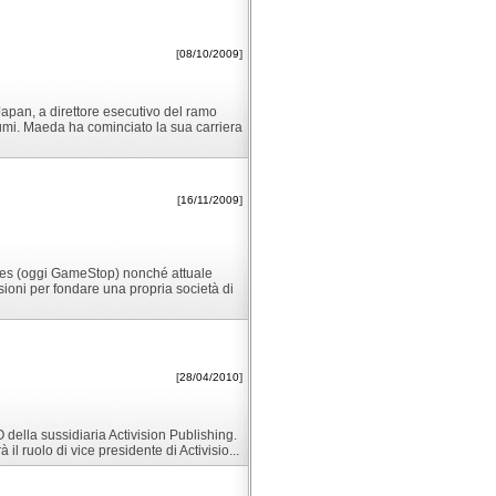
[
08/10/2009
]
pan, a direttore esecutivo del ramo
mi. Maeda ha cominciato la sua carriera
[
16/11/2009
]
mes (oggi GameStop) nonché attuale
ioni per fondare una propria società di
[
28/04/2010
]
O della sussidiaria Activision Publishing.
 il ruolo di vice presidente di Activisio...