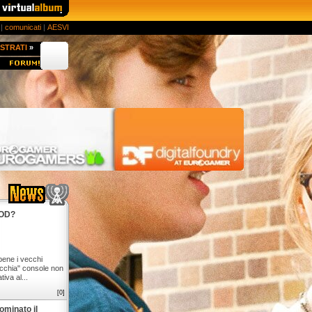
|
comunicati
|
AESVI
STRATI
»
ROD?
bene i vecchi
ecchia" console non
iva al...
[0]
ominato il