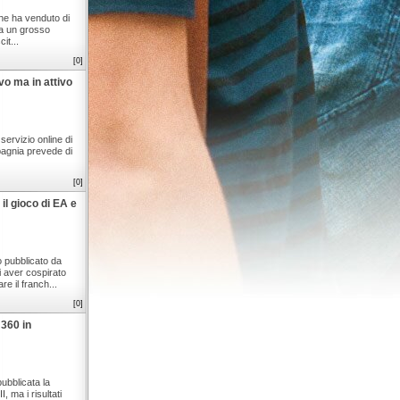
che ha venduto di
ra un grosso
it...
[0]
o ma in attivo
servizio online di
pagnia prevede di
[0]
il gioco di EA e
 pubblicato da
i aver cospirato
e il franch...
[0]
 360 in
ubblicata la
 ma i risultati