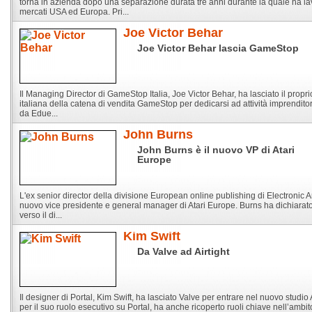
torna in azienda dopo una separazione durata tre anni durante la quale ha la
mercati USA ed Europa. Pri...
Joe Victor Behar
Joe Victor Behar lascia GameStop
Il Managing Director di GameStop Italia, Joe Victor Behar, ha lasciato il propr
italiana della catena di vendita GameStop per dedicarsi ad attività imprendit
da Edue...
John Burns
John Burns è il nuovo VP di Atari
Europe
L'ex senior director della divisione European online publishing di Electronic Ar
nuovo vice presidente e general manager di Atari Europe. Burns ha dichiarato 
verso il di...
Kim Swift
Da Valve ad Airtight
Il designer di Portal, Kim Swift, ha lasciato Valve per entrare nel nuovo studio
per il suo ruolo esecutivo su Portal, ha anche ricoperto ruoli chiave nell’ambito 