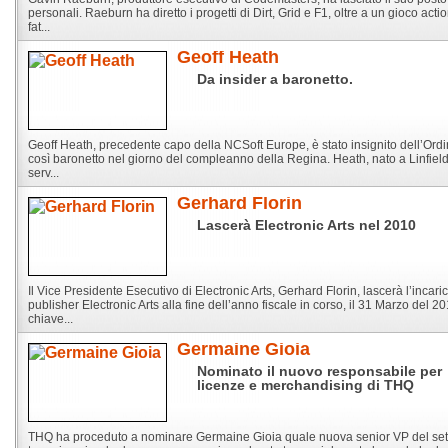
personali. Raeburn ha diretto i progetti di Dirt, Grid e F1, oltre a un gioco acti
fat...
Geoff Heath
Da insider a baronetto.
Geoff Heath, precedente capo della NCSoft Europe, è stato insignito dell’Ord
così baronetto nel giorno del compleanno della Regina. Heath, nato a Linfield 
serv...
Gerhard Florin
Lascerà Electronic Arts nel 2010
Il Vice Presidente Esecutivo di Electronic Arts, Gerhard Florin, lascerà l’incari
publisher Electronic Arts alla fine dell’anno fiscale in corso, il 31 Marzo del 20
chiave...
Germaine Gioia
Nominato il nuovo responsabile per
licenze e merchandising di THQ
THQ ha proceduto a nominare Germaine Gioia quale nuova senior VP del sett