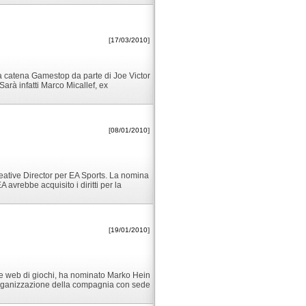
[
17/03/2010
]
la catena Gamestop da parte di Joe Victor
arà infatti Marco Micallef, ex
[
08/01/2010
]
eative Director per EA Sports. La nomina
avrebbe acquisito i diritti per la
[
19/01/2010
]
le web di giochi, ha nominato Marko Hein
riorganizzazione della compagnia con sede