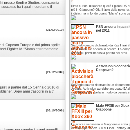
ghi presso Bonfire Studios, compagnia
Siete curiosi di sapere qual'è il gioco DS 
 successo tra i quali ricordiamo il
più in Giappone? Ok, il titolo della news e
indizio, ma in fondo quanti "Mario" sono usc
PSN ancora in passiv
[
31/03/2010
]
nel 2011
er di Capcom Europe e dal primo aprile
Secondo quanto dichiarato da Kaz Hirai, il 
Steet Fighter IV. “Siamo estremamente
PlayStation 3 è ancora in perdita. La com
ottenere i primi incassi a partire dal pros...
Activision bloccherà 
Respawn?
[
21/12/2009
]
Secondo quanto riportato in un documento
uisti a partire dal 15 Gennaio 2010 di
Joystiq, Activision avrebbe accusato EA d
blisher. Dopo anni trascorsi in altri
con West e Zampella in modo da penalizzar
Male FFXIII per Xbox
Giappone
[
02/10/2009
]
La scorsa settimana in Giappone è stata p
versione per Xbox 360 di Final Fantasy XIII,
i lavoro per seguire i propri progetti