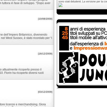
sono stati deludenti. La versione per la con
on tuttora in fase di sviluppo. “Dopo aver
[
10/08/2009
]
ine dell’Impero Britannico, divenendo
nel West Sussex, è stato ricordato per “i
[
16/12/2009
]
co attualmente ricoperto presso il
10. Florin ha ricoperto diversi ruoli
[
03/12/2009
]
ore licenze e merchandising. Gioia