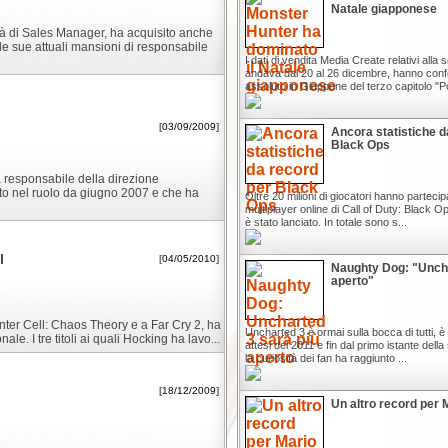
Natale giapponese
tà di Sales Manager, ha acquisito anche
 le sue attuali mansioni di responsabile
I dati di vendita Media Create relativi alla
andava dal 20 al 26 dicembre, hanno conf
assoluto in Giappone del terzo capitolo "Po
[
03/09/2009
]
Ancora statistiche d
Black Ops
à responsabile della direzione
to nel ruolo da giugno 2007 e che ha
Oltre 20 milioni di giocatori hanno partecip
multiplayer online di Call of Duty: Black Op
è stato lanciato. In totale sono s...
l
[
04/05/2010
]
Naughty Dog: "Uncha
aperto"
linter Cell: Chaos Theory e a Far Cry 2, ha
Uncharted 3 è ormai sulla bocca di tutti, è 
le. I tre titoli ai quali Hocking ha lavo...
attesi del 2011 e fin dal primo istante del
la curiosità dei fan ha raggiunto ...
[
18/12/2009
]
Un altro record per 