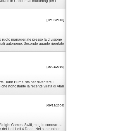
vorato in Capcom al marketing per i
[
12/03/2010
]
io ruolo manageriale presso la divisione
oriali autonome. Secondo quanto riportato
[
15/04/2010
]
ts, John Burns, sta per diventare il
che nonostante la recente virata di Atari
[
09/12/2009
]
 Airtight Games. Swift, meglio conosciuta
dei titoli Left 4 Dead. Nel suo ruolo in ...