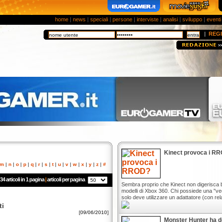
home
|
news
|
speciali
|
persone
|
interviste
|
analisi
|
sviluppo
|
eventi
|
REGI
Kinect provoca i R
m
|
n
|
o
|
p
|
q
|
r
|
s
|
t
|
u
|
v
|
w
|
x
|
y
|
z
|
#
34 articoli in 1 pagina
|
articoli per pagina
Sembra proprio che Kinect non digerisca 
modelli di Xbox 360. Chi possiede una "v
solo deve utilizzare un adattatore (con relat
ti
[
09/06/2010
]
Monster Hunter ha d