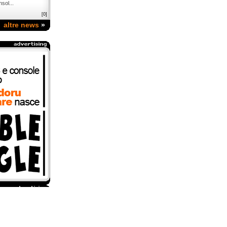
sol...
[0]
altre news
»