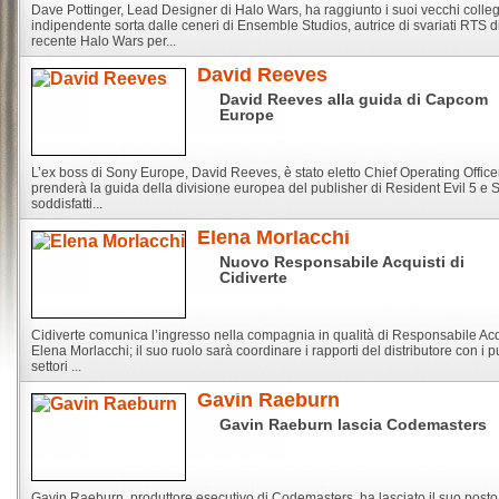
Dave Pottinger, Lead Designer di Halo Wars, ha raggiunto i suoi vecchi colle
indipendente sorta dalle ceneri di Ensemble Studios, autrice di svariati RTS di
recente Halo Wars per...
David Reeves
David Reeves alla guida di Capcom
Europe
L’ex boss di Sony Europe, David Reeves, è stato eletto Chief Operating Offic
prenderà la guida della divisione europea del publisher di Resident Evil 5 e 
soddisfatti...
Elena Morlacchi
Nuovo Responsabile Acquisti di
Cidiverte
Cidiverte comunica l’ingresso nella compagnia in qualità di Responsabile Acq
Elena Morlacchi; il suo ruolo sarà coordinare i rapporti del distributore con i pu
settori ...
Gavin Raeburn
Gavin Raeburn lascia Codemasters
Gavin Raeburn, produttore esecutivo di Codemasters, ha lasciato il suo posto d