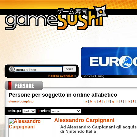
ricerca avanzata
»
Persone per soggetto in ordine alfabetico
elenco completo
a
|
b
|
c
|
d
|
e
|
f
|
g
|
h
|
i
|
j
|
k
|
l
|
ordina per
|
sezione
Alessandro Carpignani
Ad Alessandro Carpignani gli acquis
di Nintendo Italia