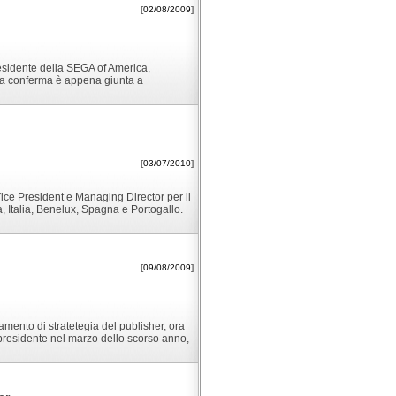
[
02/08/2009
]
sidente della SEGA of America,
 La conferma è appena giunta a
[
03/07/2010
]
Vice President e Managing Director per il
, Italia, Benelux, Spagna e Portogallo.
[
09/08/2009
]
iamento di stratetegia del publisher, ora
 presidente nel marzo dello scorso anno,