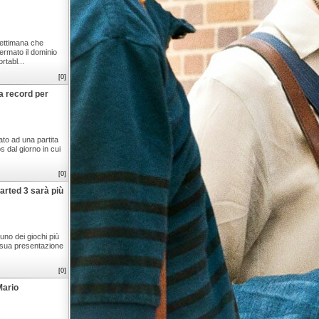
 settimana che
ermato il dominio
rtabl...
[0]
a record per
ato ad una partita
s dal giorno in cui
[0]
rted 3 sarà più
uno dei giochi più
la sua presentazione
[0]
Mario