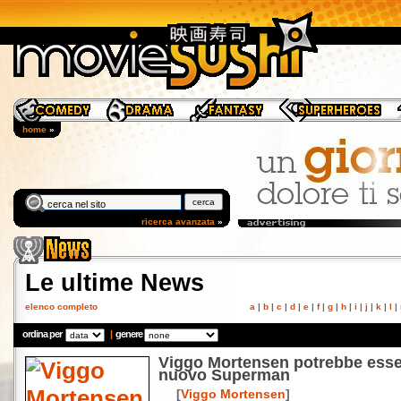
home
»
ricerca avanzata
»
Le ultime News
elenco completo
a
|
b
|
c
|
d
|
e
|
f
|
g
|
h
|
i
|
j
|
k
|
l
|
ordina per
|
genere
Viggo Mortensen potrebbe esser
nuovo Superman
[
Viggo Mortensen
]