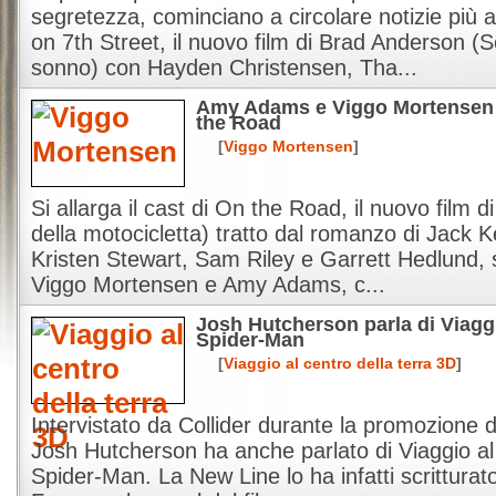
segretezza, cominciano a circolare notizie più 
on 7th Street, il nuovo film di Brad Anderson 
sonno) con Hayden Christensen, Tha...
Amy Adams e Viggo Mortensen s
the Road
[
Viggo Mortensen
]
Si allarga il cast di On the Road, il nuovo film di
della motocicletta) tratto dal romanzo di Jack 
Kristen Stewart, Sam Riley e Garrett Hedlund, s
Viggo Mortensen e Amy Adams, c...
Josh Hutcherson parla di Viaggio
Spider-Man
[
Viaggio al centro della terra 3D
]
Intervistato da Collider durante la promozione d
Josh Hutcherson ha anche parlato di Viaggio al c
Spider-Man. La New Line lo ha infatti scrittura