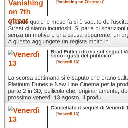
[
Vanishing on 7th street
]
Quando qualche mese fa si è saputo dell'uscita
Street ci siamo incuriositi. Si parla di sparizion
senza un motivo o una causa apparente: un a
A questo aggiungete un regista molto in ...
Brad Fuller ritorna sul sequel V
sono i gusti del pubblico"
[
Venerdì 13
]
La scorsa settimana si è saputo che erano saltat
Platinum Dunes e New Line Cinema per la prod
parte 2 in 3D, pellicola che, originariamente, do
prossimo venerdì 13 agosto. Il produ...
Cancellato il sequel di Venerdì 
[
Venerdì 13
]