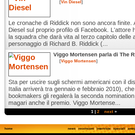
[
Vin Diesel
]
Le cronache di Riddick non sono ancora finite. 
Diesel sul proprio profilo di Facebook. L'attore 
la squadra che darà vita al terzo capitolo delle
personaggio di Richard B. Riddick (...
Viggo Mortensen parla di The R
[
Viggo Mortensen
]
Sta per uscire sugli schermi americani con il d
Italia arriverà tra gennaio e febbraio 2010), che a
bookmakers gli regalerà la seconda nomination 
magari anche il premio. Viggo Mortense...
1 |
2
next
»
home
news
|
recensioni
|
interviste
|
speciali
|
ante