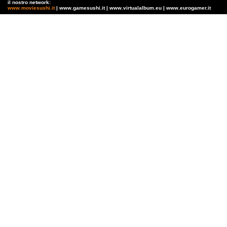
il nostro network:
www.moviesushi.it
| www.gamesushi.it | www.virtualalbum.eu | www.eurogamer.it