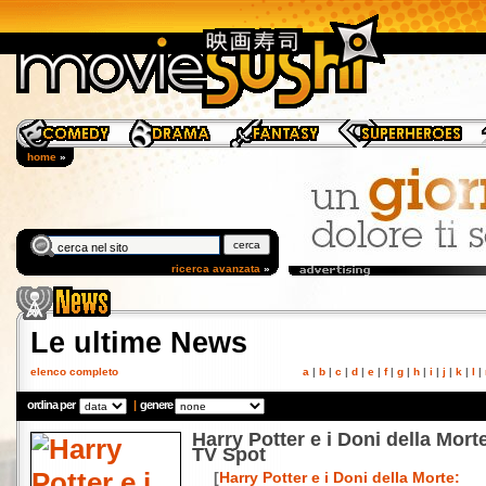
home
»
ricerca avanzata
»
Le ultime News
elenco completo
a
|
b
|
c
|
d
|
e
|
f
|
g
|
h
|
i
|
j
|
k
|
l
|
ordina per
|
genere
Harry Potter e i Doni della Morte:
TV Spot
[
Harry Potter e i Doni della Morte: