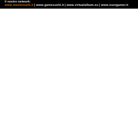
il nostro network:
www.moviesushi.it
| www.gamesushi.it | www.virtualalbum.eu | www.eurogamer.it