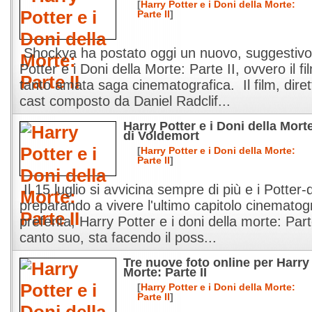
[
Harry Potter e i Doni della Morte:
Parte II
]
Shockya ha postato oggi un nuovo, suggestivo
Potter e i Doni della Morte: Parte II, ovvero il f
tanto amata saga cinematografica. Il film, dire
cast composto da Daniel Radclif...
Harry Potter e i Doni della Morte
di Voldemort
[
Harry Potter e i Doni della Morte:
Parte II
]
Il 15 luglio si avvicina sempre di più e i Potter
preparando a vivere l'ultimo capitolo cinematogr
preferita, Harry Potter e i doni della morte: Par
canto suo, sta facendo il poss...
Tre nuove foto online per Harry 
Morte: Parte II
[
Harry Potter e i Doni della Morte:
Parte II
]