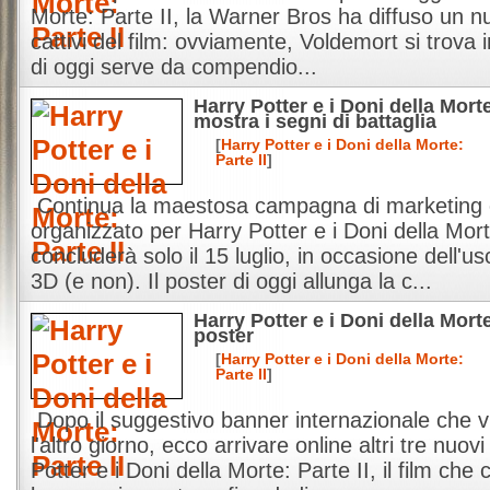
Morte: Parte II, la Warner Bros ha diffuso un n
cattivi del film: ovviamente, Voldemort si trova 
di oggi serve da compendio...
Harry Potter e i Doni della Morte
mostra i segni di battaglia
[
Harry Potter e i Doni della Morte:
Parte II
]
Continua la maestosa campagna di marketing 
organizzato per Harry Potter e i Doni della Mort
concluderà solo il 15 luglio, in occasione dell'us
3D (e non). Il poster di oggi allunga la c...
Harry Potter e i Doni della Morte
poster
[
Harry Potter e i Doni della Morte:
Parte II
]
Dopo il suggestivo banner internazionale che 
l'altro giorno, ecco arrivare online altri tre nuo
Potter e i Doni della Morte: Parte II, il film che