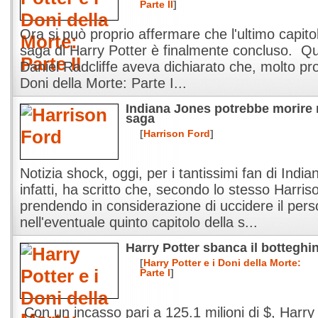
Parte II
]
Ora si può proprio affermare che l'ultimo capito
saga di Harry Potter è finalmente concluso. Qua
Daniel Radcliffe aveva dichiarato che, molto pro
Doni della Morte: Parte I...
Indiana Jones potrebbe morire n
saga
[
Harrison Ford
]
Notizia shock, oggi, per i tantissimi fan di Ind
infatti, ha scritto che, secondo lo stesso Harris
prendendo in considerazione di uccidere il per
nell'eventuale quinto capitolo della s...
Harry Potter sbanca il bottegh
[
Harry Potter e i Doni della Morte:
Parte I
]
Con un incasso pari a 125.1 milioni di $, Harry 