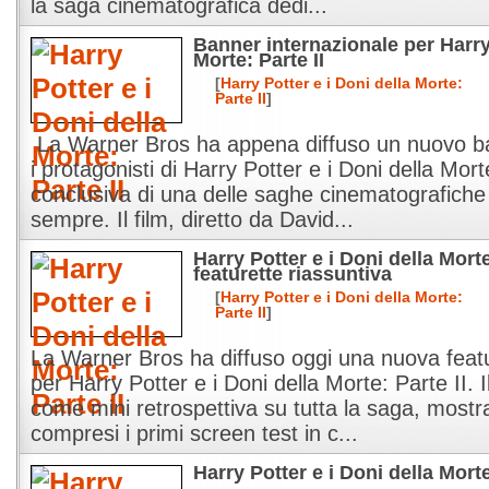
la saga cinematografica dedi...
Banner internazionale per Harry 
Morte: Parte II
[
Harry Potter e i Doni della Morte:
Parte II
]
La Warner Bros ha appena diffuso un nuovo ba
i protagonisti di Harry Potter e i Doni della Mort
conclusiva di una delle saghe cinematografiche
sempre. Il film, diretto da David...
Harry Potter e i Doni della Morte
featurette riassuntiva
[
Harry Potter e i Doni della Morte:
Parte II
]
La Warner Bros ha diffuso oggi una nuova featu
per Harry Potter e i Doni della Morte: Parte II. Il
come mini retrospettiva su tutta la saga, most
compresi i primi screen test in c...
Harry Potter e i Doni della Mort