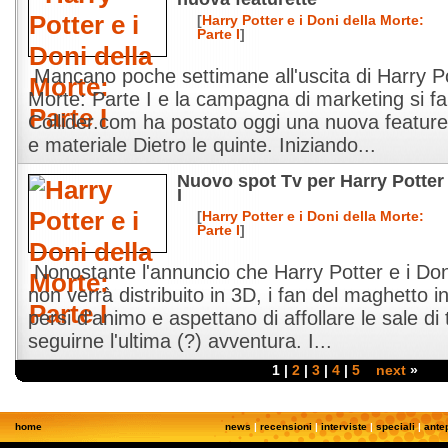
[
Harry Potter e i Doni della Morte:
Parte I
]
Mancano poche settimane all'uscita di Harry Pot
Morte: Parte I e la campagna di marketing si f
Collider.com ha postato oggi una nuova featuret
e materiale Dietro le quinte. Iniziando...
Nuovo spot Tv per Harry Potter 
I
[
Harry Potter e i Doni della Morte:
Parte I
]
Nonostante l'annuncio che Harry Potter e i Doni
non verrà distribuito in 3D, i fan del maghetto 
persi d'animo e aspettano di affollare le sale di
seguirne l'ultima (?) avventura. I...
1 |
2
|
3
|
4
|
5
next
»
home
news
|
recensioni
|
interviste
|
speciali
|
ante