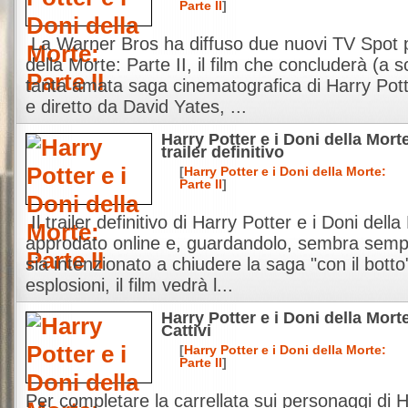
Parte II
]
La Warner Bros ha diffuso due nuovi TV Spot p
della Morte: Parte II, il film che concluderà (a 
tanta amata saga cinematografica di Harry Potter
e diretto da David Yates, ...
Harry Potter e i Doni della Mort
trailer definitivo
[
Harry Potter e i Doni della Morte:
Parte II
]
Il trailer definitivo di Harry Potter e i Doni della
approdato online e, guardandolo, sembra sempre
sia intenzionato a chiudere la saga "con il botto"
esplosioni, il film vedrà l...
Harry Potter e i Doni della Morte:
Cattivi
[
Harry Potter e i Doni della Morte:
Parte II
]
Per completare la carrellata sui personaggi di H