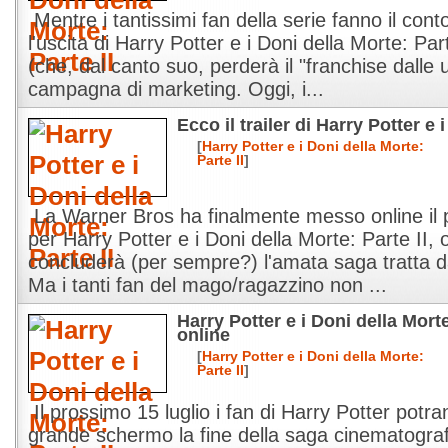
Mentre i tantissimi fan della serie fanno il cont
l'uscita di Harry Potter e i Doni della Morte: Pa
(che, dal canto suo, perderà il "franchise dalle 
campagna di marketing. Oggi, i...
Ecco il trailer di Harry Potter e 
[
Harry Potter e i Doni della Morte:
Parte II
]
La Warner Bros ha finalmente messo online il p
per Harry Potter e i Doni della Morte: Parte II, o
concluderà (per sempre?) l'amata saga tratta dai
Ma i tanti fan del mago/ragazzino non ...
Harry Potter e i Doni della Morte
online
[
Harry Potter e i Doni della Morte:
Parte II
]
Il prossimo 15 luglio i fan di Harry Potter pot
grande schermo la fine della saga cinematografi