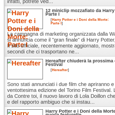
infatti, potrete ved...
12 miniclip mozzafiato da Harry 
Parte I
[
Harry Potter e i Doni della Morte:
Parte I
]
La campagna di marketing organizzata dalla Wa
si annuncia come il "gran finale" di Harry Potter
Il sito ufficiale, recentemente aggiornato, mostr
secondi che ci trasportano ne...
Hereafter chiuderà la prossima 
Festival
[
Hereafter
]
Sono stati annunciati i due film che apriranno 
ventottesima edizione del Torino Film Festival
da Contre toi, il nuovo lavoro di Lola Doillon ch
e del rapporto ambiguo che si instau...
Harry Potter e i Doni della Morte
nuova featurette