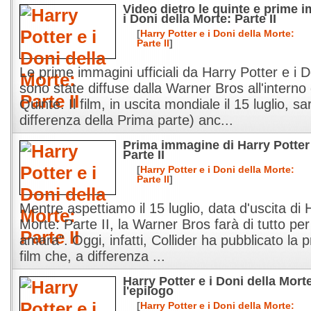
Video dietro le quinte e prime i
i Doni della Morte: Parte II
[
Harry Potter e i Doni della Morte:
Parte II
]
Le prime immagini ufficiali da Harry Potter e i D
sono state diffuse dalla Warner Bros all'interno 
Quinte. Il film, in uscita mondiale il 15 luglio, sa
differenza della Prima parte) anc...
Prima immagine di Harry Potter 
Parte II
[
Harry Potter e i Doni della Morte:
Parte II
]
Mentre aspettiamo il 15 luglio, data d'uscita di 
Morte: Parte II, la Warner Bros farà di tutto pe
amara". Oggi, infatti, Collider ha pubblicato la 
film che, a differenza ...
Harry Potter e i Doni della Morte:
l'epilogo
[
Harry Potter e i Doni della Morte: