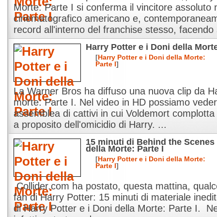
Morte: Parte I si conferma il vincitore assoluto
cinematografico americano e, contemporanea
record all'interno del franchise stesso, facendo 
Harry Potter e i Doni della Mort
[
Harry Potter e i Doni della Morte:
Parte I
]
La Warner Bros ha diffuso una nuova clip da Har
morte: Parte I. Nel video in HD possiamo veder
assemblea di cattivi in cui Voldemort complotta
a proposito dell'omicidio di Harry. ...
15 minuti di Behind the Scenes 
della Morte: Parte I
[
Harry Potter e i Doni della Morte:
Parte I
]
Collider.com ha postato, questa mattina, qualco
fan di Harry Potter: 15 minuti di materiale inedit
di Harry Potter e i Doni della Morte: Parte I. N