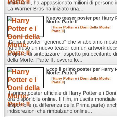
ultimi anni, ha appassionato milioni di persone 
La Warner Bros ha iniziato una...
Nuovo teaser poster per Harry P
Morte: Parte II
[
Harry Potter e i Doni della Morte:
Parte II
]
Dopo il poster "generico" che vi abbiamo mostr
ha diffuso un nuovo teaser con un artwork deci
propone di sintetizzare l'aspetto più eccitante d
della Morte: Parte II, ovvero lo...
Ecco il primo poster per Harry P
Morte: Parte II
[
Harry Potter e i Doni della Morte:
Parte II
]
Il primo poster ufficiale di Harry Potter e i Doni
ora disponibile online. Il film, in uscita mondiale 
disponibile (a differenza della Prima parte) anc
indiscrezioni che rimbalzano online...