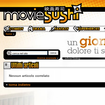
home
»
ricerca avanzata
»
Nessun articolo correlato
«
torna indietro