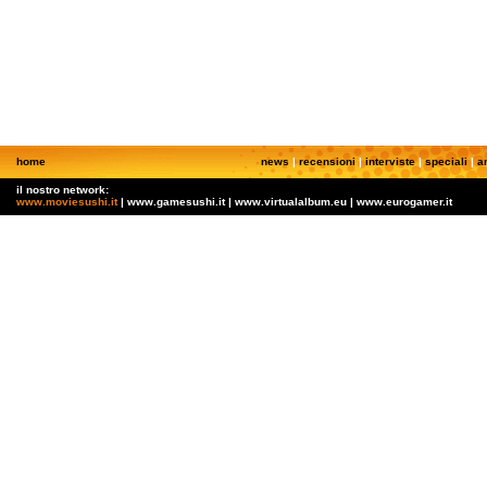
home
news
|
recensioni
|
interviste
|
speciali
|
a
il nostro network:
www.moviesushi.it
| www.gamesushi.it | www.virtualalbum.eu | www.eurogamer.it