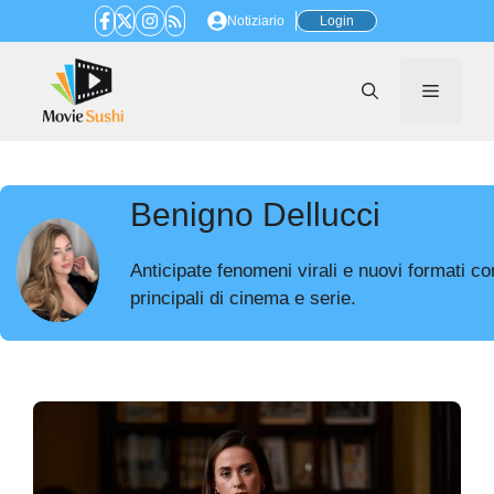
Vai
Notiziario
Login
al
contenuto
Menu
Benigno Dellucci
Anticipate fenomeni virali e nuovi formati co
principali di cinema e serie.