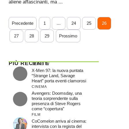
aliene affascinanti, ma ...
Precedente
1
…
24
25
26
27
28
29
Prossimo
PIÙ RECENTE
SERIE TV
X-Men 97: la nuova puntata
“Strange Land, Savage
Heart” porta eventi clamorosi
CINEMA
Avengers: Doomsday, una
teoria sorprendente sulla
presenza di Steve Rogers
come “copertura”
FILM
CoComelon arriva al cinema:
intervista con la regista del